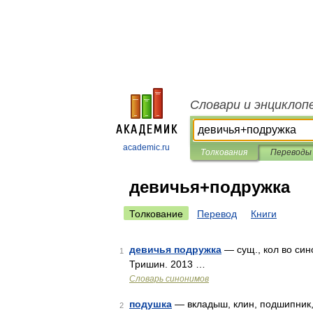
Словари и энциклоп
academic.ru
Толкования
Переводы
девичья+подружка
Толкование
Перевод
Книги
девичья подружка
— сущ., кол во син
1
Тришин. 2013 …
Словарь синонимов
подушка
— вкладыш, клин, подшипник, ч
2