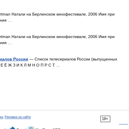
rtman Натали на Берлинском кинофестивале, 2006 Имя при
ения …
rtman Натали на Берлинском кинофестивале, 2006 Имя при
ения …
риалов России
— Список телесериалов России (выпущенных
Д Е Ё Ж З И К Л М Н О П Р С Т …
ка
,
Реклама на сайте
18+