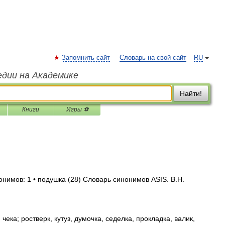
Запомнить сайт
Словарь на свой сайт
RU
едии на Академике
Найти!
Книги
Игры ⚽
онимов: 1 • подушка (28) Словарь синонимов ASIS. В.Н.
ека; ростверк, кутуз, думочка, седелка, прокладка, валик,