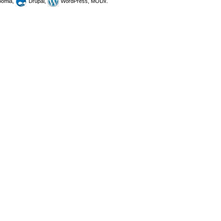
omla,
Drupal,
WordPress, MODx.