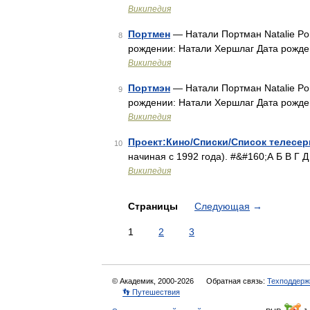
Википедия
Портмен
— Натали Портман Natalie Po
8
рождении: Натали Хершлаг Дата рожд
Википедия
Портмэн
— Натали Портман Natalie Po
9
рождении: Натали Хершлаг Дата рожд
Википедия
Проект:Кино/Списки/Список телесе
10
начиная с 1992 года). #&#160;А Б В Г 
Википедия
Страницы
Следующая
→
1
2
3
© Академик, 2000-2026
Обратная связь:
Техподдерж
👣 Путешествия