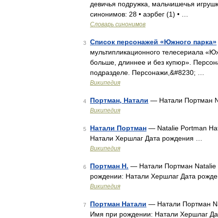
девичья подружка, мальчишечья игрушк
синонимов: 28 • аэрбег (1) • …
Словарь синонимов
Список персонажей «Южного парка»
3
мультипликационного телесериала «Ю
больше, длиннее и без купюр». Персо
подразделе. Персонажи,&#8230; …
Википедия
Портман, Натали
— Натали Портман N
4
Википедия
Натали Портман
— Natalie Portman Н
5
Натали Хершлаг Дата рождения …
Википедия
Портман Н.
— Натали Портман Natalie
6
рождении: Натали Хершлаг Дата рожд
Википедия
Портман Натали
— Натали Портман Na
7
Имя при рождении: Натали Хершлаг Д